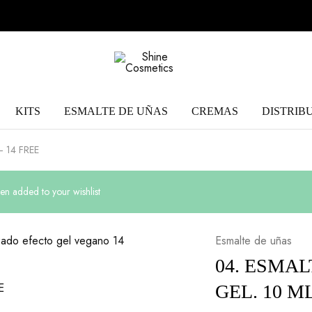
Shine
You
Cosmetics
Shine
Everyday!
KITS
ESMALTE DE UÑAS
CREMAS
DISTRIB
 – 14 FREE
en added to your wishlist
Esmalte de uñas
04. ESMAL
GEL. 10 ML