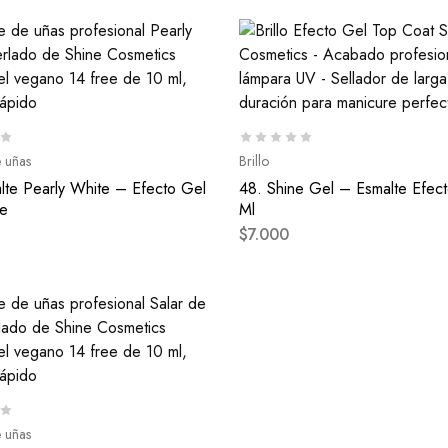
e uñas
Brillo
lte Pearly White – Efecto Gel
48. Shine Gel – Esmalte Efec
ee
Ml
$
7.000
e uñas