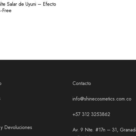
lte Salar de Uyuni – Efecto
-Free
b
Contacto
s
info@shinecosmetics.com.co
+57 312 3253862
y Devoluciones
Av. 9 Nte. #17n – 31, Granada