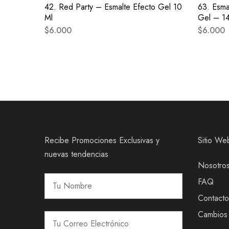
42. Red Party – Esmalte Efecto Gel 10
63. Esma
Ml
Gel – 14
$
6.000
$
6.000
Recibe Promociones Exclusivas y
Sitio We
nuevas tendencias
Nosotro
FAQ
Contacto
Cambios 